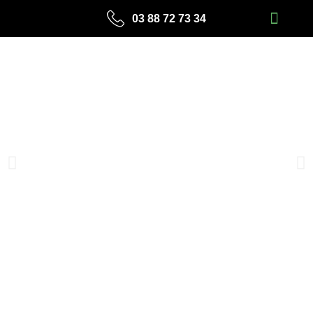
Aller
03 88 72 73 34
au
contenu