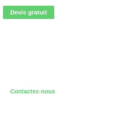
Devis gratuit
Notre équipe de professionnels est à votre
disposition pour vous apporter des conseils
personnalisés
Contactez-nous