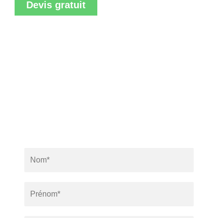
Devis gratuit
REMPLISSEZ LE FORMULAIRE DE
CONTACT POUR UNE DEMANDE DE DEVIS.
L’équipe de CZ Concept assure un travail soigné pour
vos travaux de couverture.