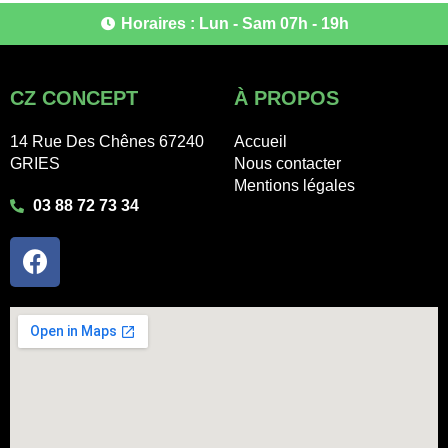
Horaires : Lun - Sam 07h - 19h
CZ CONCEPT
À PROPOS
14 Rue Des Chênes 67240
Accueil
GRIES
Nous contacter
Mentions légales
03 88 72 73 34
F
a
c
e
b
o
o
k