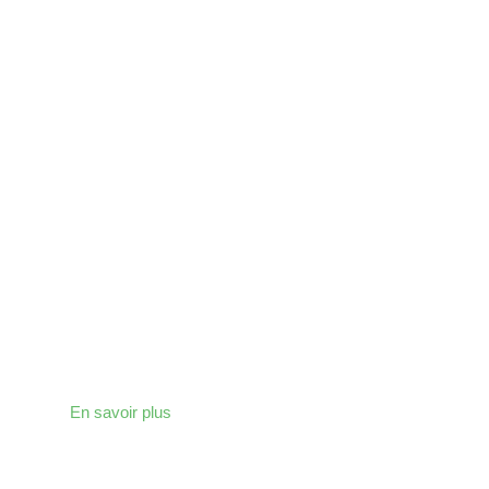
COUVREUR
Nous vous aidons dans toutes les démarches pour
la réalisation de votre toiture.
En savoir plus