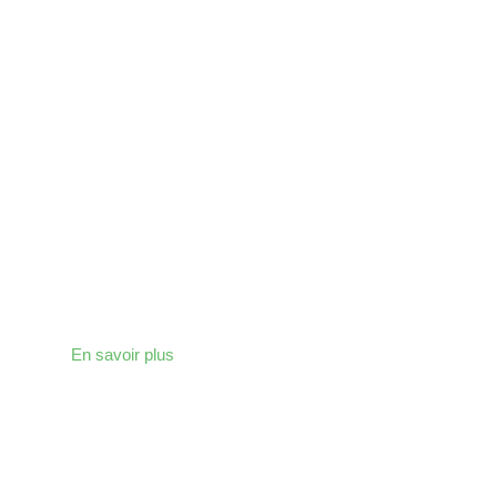
ZINGUERIE
Chez CZ Concept, notre objectif est d’assurer
l’étanchéité de votre toiture
En savoir plus