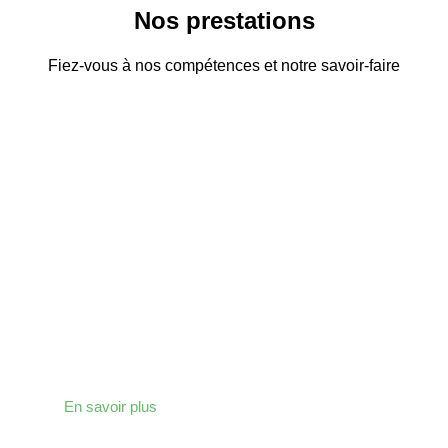
Un travail soigné
Nos prestations
pour vos travaux
de couverture en
Fiez-vous à nos compétences et notre savoir-faire
Alsace
Contactez-nous
ÉTANCHÉITÉ TOITURE
Faites appel à nos compétences pour réaliser tous
vos ouvrages de couverture.
En savoir plus