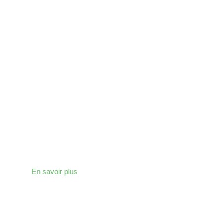
ÉCO-ISOLATION
Nous proposons des isolants performants et
écologiques pour améliorer votre confort.
En savoir plus